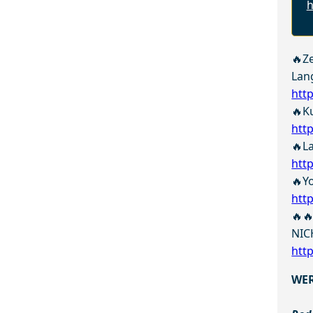
h
🔥Z
Lan
htt
🔥K
htt
🔥L
htt
🔥Y
htt
🔥
NIC
htt
WER