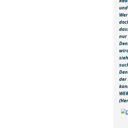
Rede
und
Wer
doc
das
nur
Den
wir
sie
suc
Denn
der
kann
WER
(He