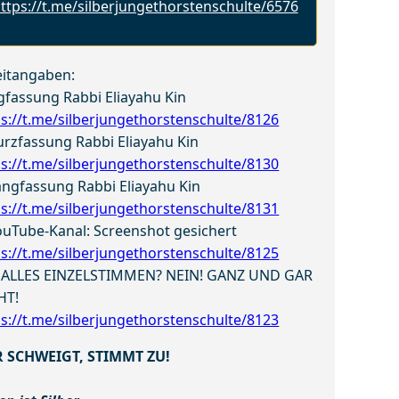
ttps://t.me/silberjungethorstenschulte/6576
eitangaben:
gfassung Rabbi Eliayahu Kin
ps://t.me/silberjungethorstenschulte/8126
urzfassung Rabbi Eliayahu Kin
ps://t.me/silberjungethorstenschulte/8130
angfassung Rabbi Eliayahu Kin
ps://t.me/silberjungethorstenschulte/8131
ouTube-Kanal: Screenshot gesichert
ps://t.me/silberjungethorstenschulte/8125
ALLES EINZELSTIMMEN? NEIN! GANZ UND GAR
HT!
ps://t.me/silberjungethorstenschulte/8123
 SCHWEIGT, STIMMT ZU!